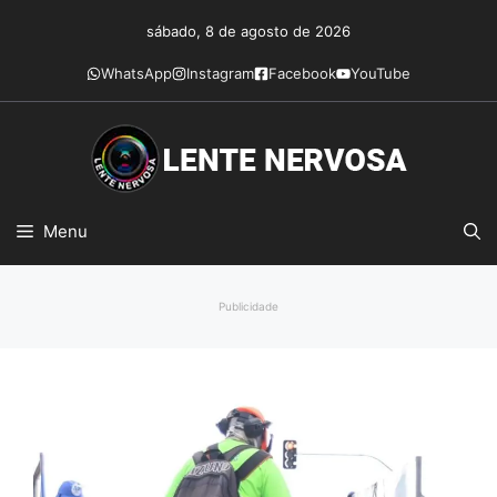
Pular
sábado, 8 de agosto de 2026
para
o
WhatsApp
Instagram
Facebook
YouTube
conteúdo
Menu
Publicidade