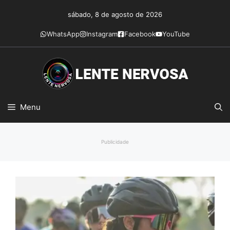
Pular
sábado, 8 de agosto de 2026
para
o
WhatsApp
Instagram
Facebook
YouTube
conteúdo
Menu
Publicidade