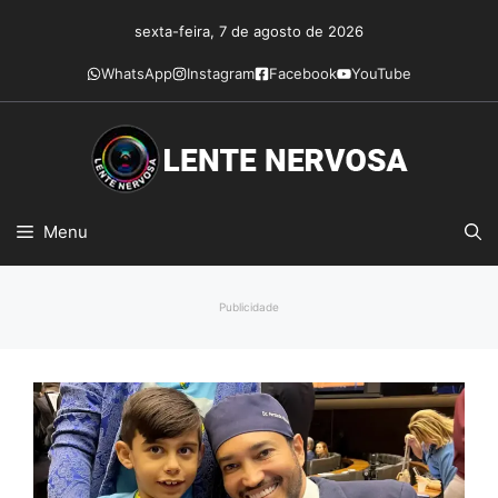
Pular
sexta-feira, 7 de agosto de 2026
para
o
WhatsApp
Instagram
Facebook
YouTube
conteúdo
Menu
Publicidade