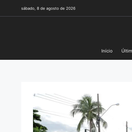
Pular
sábado, 8 de agosto de 2026
para
o
conteúdo
Início
Últi