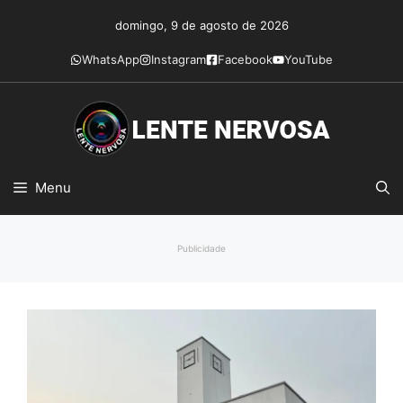
Pular
domingo, 9 de agosto de 2026
para
o
WhatsApp
Instagram
Facebook
YouTube
conteúdo
Menu
Publicidade