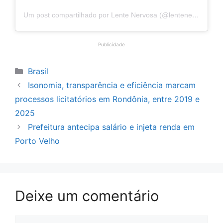
Um post compartilhado por Lente Nervosa (@lentenervosaoficial)
Publicidade
Categorias
Brasil
Isonomia, transparência e eficiência marcam
processos licitatórios em Rondônia, entre 2019 e
2025
Prefeitura antecipa salário e injeta renda em
Porto Velho
Deixe um comentário
Comentário