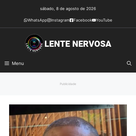
Pular
sábado, 8 de agosto de 2026
para
o
WhatsApp
Instagram
Facebook
YouTube
conteúdo
Menu
Publicidade