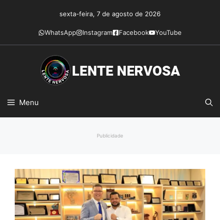
Pular
sexta-feira, 7 de agosto de 2026
para
o
WhatsApp
Instagram
Facebook
YouTube
conteúdo
Menu
Publicidade