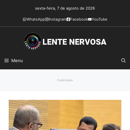
Pular
sexta-feira, 7 de agosto de 2026
para
o
WhatsApp
Instagram
Facebook
YouTube
conteúdo
Menu
Publicidade