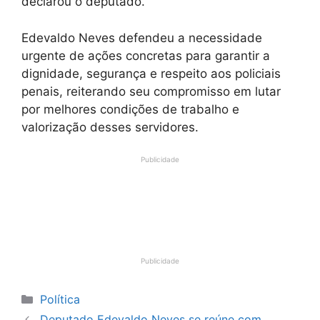
declarou o deputado.
Edevaldo Neves defendeu a necessidade
urgente de ações concretas para garantir a
dignidade, segurança e respeito aos policiais
penais, reiterando seu compromisso em lutar
por melhores condições de trabalho e
valorização desses servidores.
Publicidade
Publicidade
Categorias
Política
Deputado Edevaldo Neves se reúne com