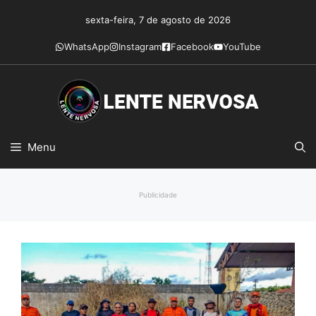
Pular
sexta-feira, 7 de agosto de 2026
para
o
WhatsApp
Instagram
Facebook
YouTube
conteúdo
Menu
Publicidade