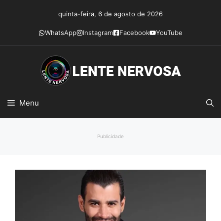
Pular
quinta-feira, 6 de agosto de 2026
para
o
WhatsApp
Instagram
Facebook
YouTube
conteúdo
Menu
Publicidade