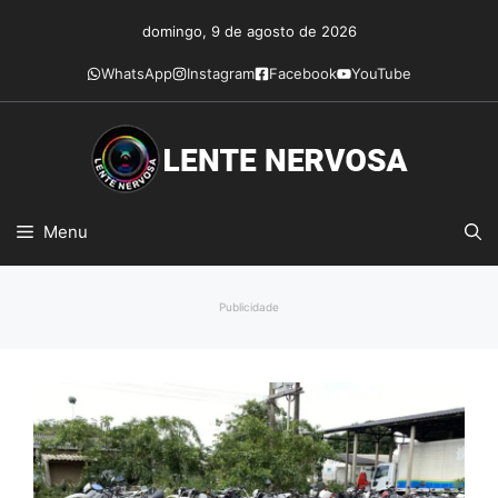
Pular
domingo, 9 de agosto de 2026
para
o
WhatsApp
Instagram
Facebook
YouTube
conteúdo
Menu
Publicidade