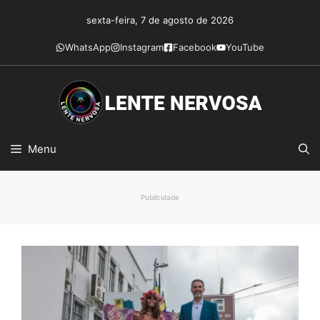
Pular
sexta-feira, 7 de agosto de 2026
para
o
WhatsApp
Instagram
Facebook
YouTube
conteúdo
Menu
Publicidade