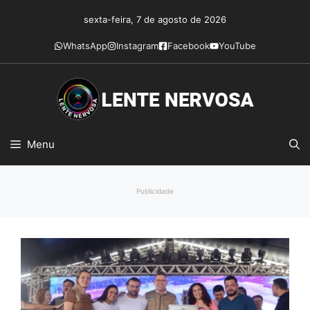
Pular
sexta-feira, 7 de agosto de 2026
para
o
WhatsApp
Instagram
Facebook
YouTube
conteúdo
Menu
Publicidade