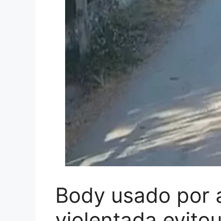
Body usado por 
violentada evito