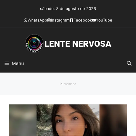
Pular
sábado, 8 de agosto de 2026
para
o
WhatsApp
Instagram
Facebook
YouTube
conteúdo
Menu
Publicidade