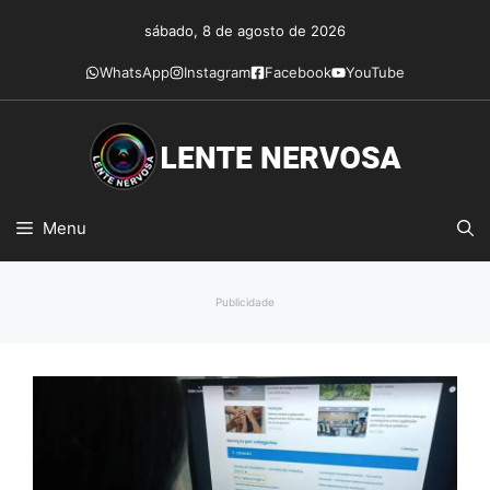
Pular
sábado, 8 de agosto de 2026
para
o
WhatsApp
Instagram
Facebook
YouTube
conteúdo
Menu
Publicidade