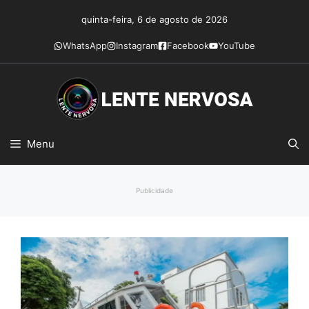
Pular
quinta-feira, 6 de agosto de 2026
para
o
WhatsApp
Instagram
Facebook
YouTube
conteúdo
Menu
Publicidade