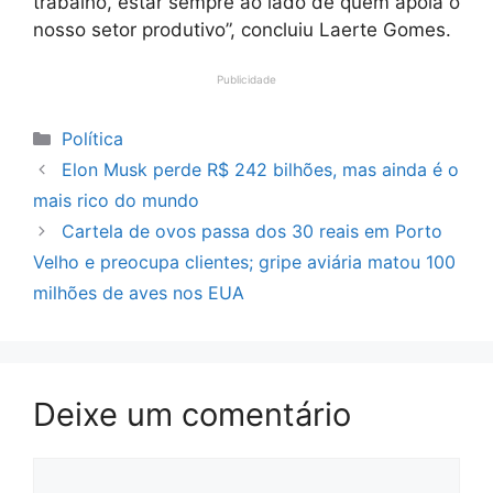
trabalho, estar sempre ao lado de quem apoia o
nosso setor produtivo”, concluiu Laerte Gomes.
Publicidade
Categorias
Política
Elon Musk perde R$ 242 bilhões, mas ainda é o
mais rico do mundo
Cartela de ovos passa dos 30 reais em Porto
Velho e preocupa clientes; gripe aviária matou 100
milhões de aves nos EUA
Deixe um comentário
Comentário