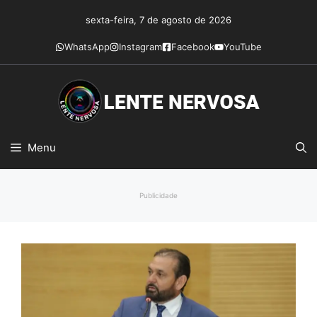
Pular
sexta-feira, 7 de agosto de 2026
para
o
WhatsApp
Instagram
Facebook
YouTube
conteúdo
Menu
Publicidade