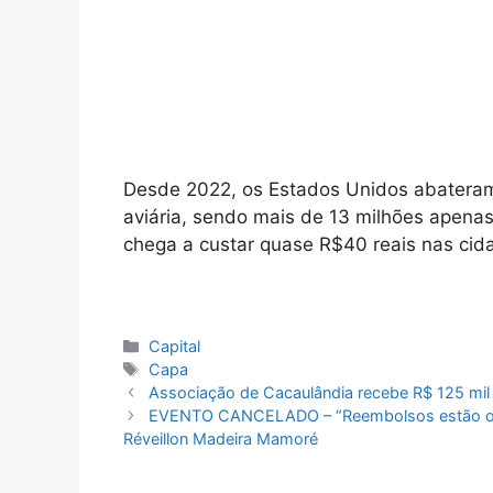
Desde 2022, os Estados Unidos abateram 
aviária, sendo mais de 13 milhões apena
chega a custar quase R$40 reais nas cid
Categorias
Capital
Tags
Capa
Associação de Cacaulândia recebe R$ 125 mi
EVENTO CANCELADO – “Reembolsos estão oco
Réveillon Madeira Mamoré