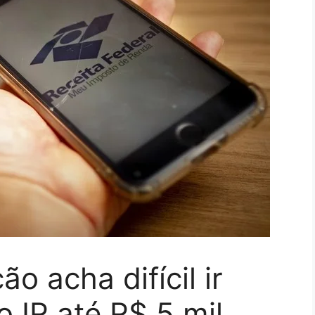
o acha difícil ir
o IR até R$ 5 mil