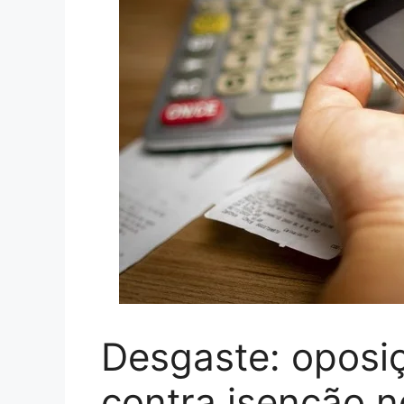
Desgaste: oposiçã
contra isenção n