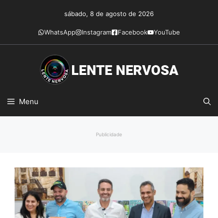
Pular
sábado, 8 de agosto de 2026
para
o
WhatsApp
Instagram
Facebook
YouTube
conteúdo
Menu
Publicidade