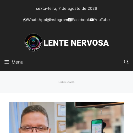
Pular
sexta-feira, 7 de agosto de 2026
para
o
WhatsApp
Instagram
Facebook
YouTube
conteúdo
Menu
Publicidade