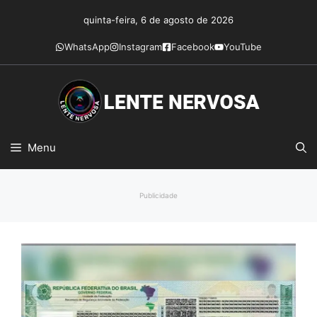
Pular
quinta-feira, 6 de agosto de 2026
para
o
WhatsApp
Instagram
Facebook
YouTube
conteúdo
Menu
Publicidade