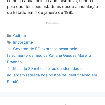
como a capital política administrativa, sendo o
polo das decisões estaduais desde a instalação
do Estado em 4 de janeiro de 1985.
Publicidade
Categorias
Cultura
Tags
Importante
Governo de RO expressa pesar pelo
falecimento da médica Katiane Guedes Moreira
Brandão
Mais de 20 mil carteiras de identidade
aguardam retirada nos postos de identificação em
Rondônia