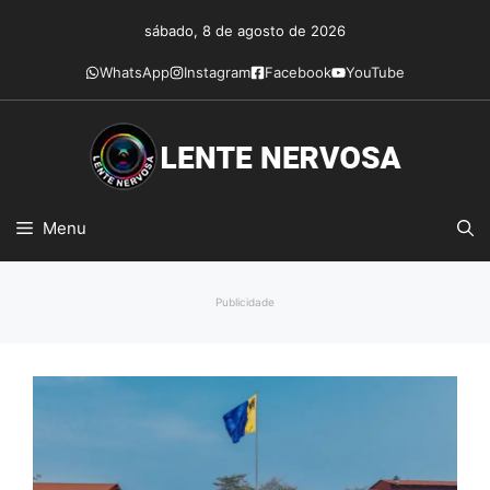
Pular
sábado, 8 de agosto de 2026
para
o
WhatsApp
Instagram
Facebook
YouTube
conteúdo
Menu
Publicidade