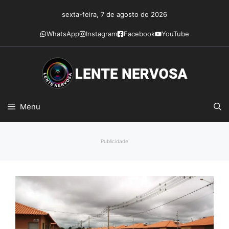
Pular
sexta-feira, 7 de agosto de 2026
para
o
WhatsApp
Instagram
Facebook
YouTube
conteúdo
Menu
Publicidade