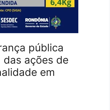
rança pública
a das ações de
nalidade em