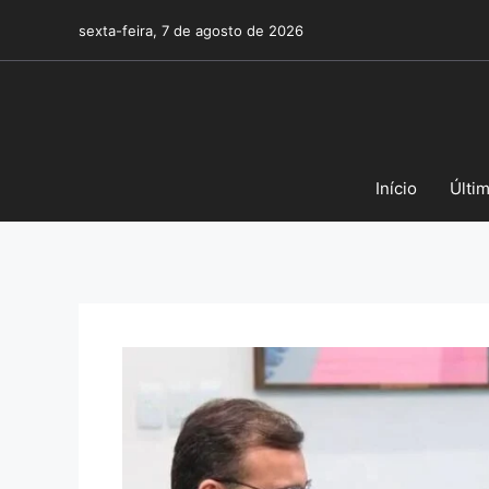
Pular
sexta-feira, 7 de agosto de 2026
para
o
conteúdo
Início
Últi