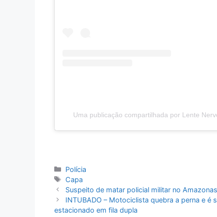
Uma publicação compartilhada por Lente Nervo
Categorias
Polícia
Tags
Capa
Suspeito de matar policial militar no Amazona
INTUBADO – Motociclista quebra a perna e é so
estacionado em fila dupla