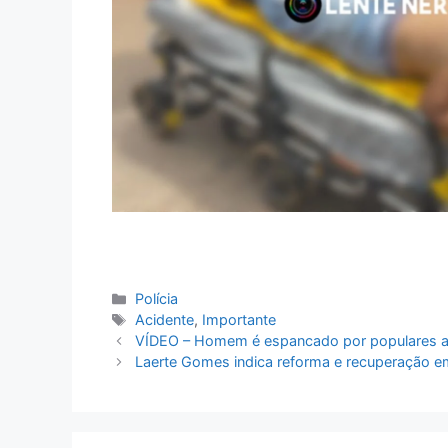
Categorias
Polícia
Tags
Acidente
,
Importante
VÍDEO – Homem é espancado por populares ap
Laerte Gomes indica reforma e recuperação em