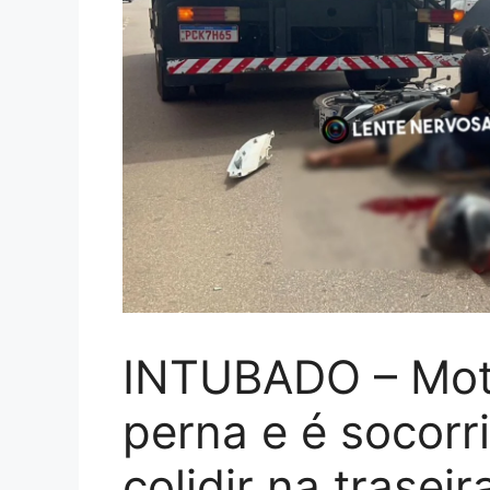
INTUBADO – Moto
perna e é socorr
colidir na trasei