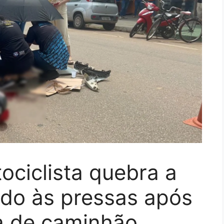
ciclista quebra a
ido às pressas após
ra de caminhão