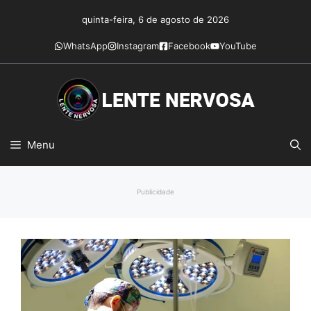
Pular
quinta-feira, 6 de agosto de 2026
para
o
WhatsApp
Instagram
Facebook
YouTube
conteúdo
Menu
Publicidade