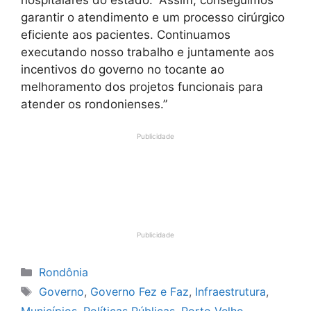
hospitalares do estado. “Assim, conseguimos
garantir o atendimento e um processo cirúrgico
eficiente aos pacientes. Continuamos
executando nosso trabalho e juntamente aos
incentivos do governo no tocante ao
melhoramento dos projetos funcionais para
atender os rondonienses.”
Publicidade
Publicidade
Categorias
Rondônia
Tags
Governo
,
Governo Fez e Faz
,
Infraestrutura
,
Municípios
,
Políticas Públicas
,
Porto Velho
,