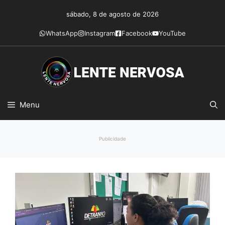
Pular
sábado, 8 de agosto de 2026
para
o
WhatsApp
Instagram
Facebook
YouTube
conteúdo
Menu
Publicidade