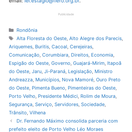
email:
iel.estagio@fiero.org.br
.
Publicidade
Categorias
Rondônia
Tags
Alta Floresta do Oeste
,
Alto Alegre dos Parecis
,
Ariquemes
,
Buritis
,
Cacoal
,
Cerejeiras
,
Comunicação
,
Corumbiara
,
Direitos
,
Economia
,
Espigão do Oeste
,
Governo
,
Guajará-Mirim
,
Itapoã
do Oeste
,
Jaru
,
Ji-Paraná
,
Legislação
,
Ministro
Andreazza
,
Municípios
,
Nova Mamoré
,
Ouro Preto
do Oeste
,
Pimenta Bueno
,
Pimenteiras do Oeste
,
Porto Velho
,
Presidente Médici
,
Rolim de Moura
,
Segurança
,
Serviço
,
Servidores
,
Sociedade
,
Trânsito
,
Vilhena
Dr. Fernando Máximo consolida parceria com
prefeito eleito de Porto Velho Léo Moraes