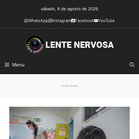
Pular
sábado, 8 de agosto de 2026
para
o
WhatsApp
Instagram
Facebook
YouTube
conteúdo
Menu
Publicidade