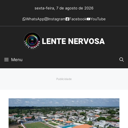
Pular
sexta-feira, 7 de agosto de 2026
para
o
WhatsApp
Instagram
Facebook
YouTube
conteúdo
Menu
Publicidade