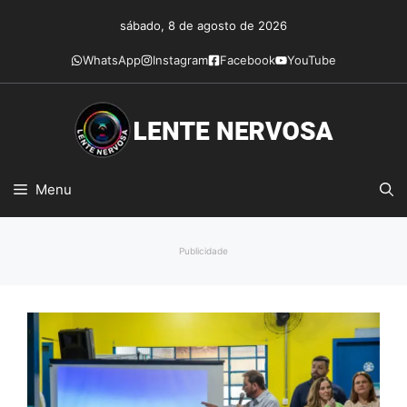
Pular
sábado, 8 de agosto de 2026
para
o
WhatsApp
Instagram
Facebook
YouTube
conteúdo
Menu
Publicidade