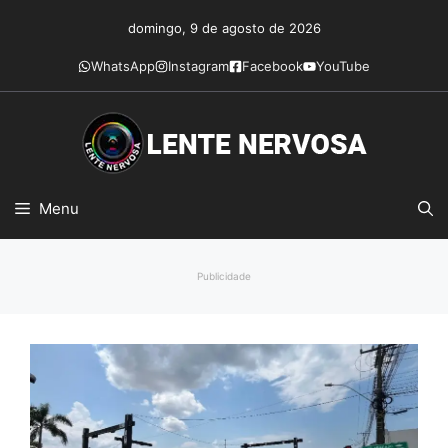
Pular
domingo, 9 de agosto de 2026
para
o
WhatsApp
Instagram
Facebook
YouTube
conteúdo
Menu
Publicidade