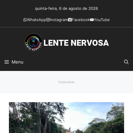
Pular
quinta-feira, 6 de agosto de 2026
para
o
WhatsApp
Instagram
Facebook
YouTube
conteúdo
Menu
Publicidade