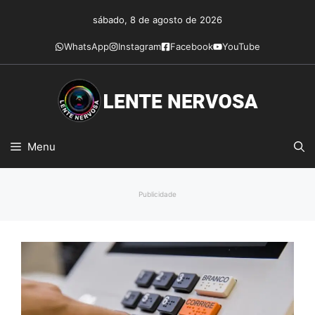
Pular
sábado, 8 de agosto de 2026
para
o
WhatsApp
Instagram
Facebook
YouTube
conteúdo
Menu
Publicidade