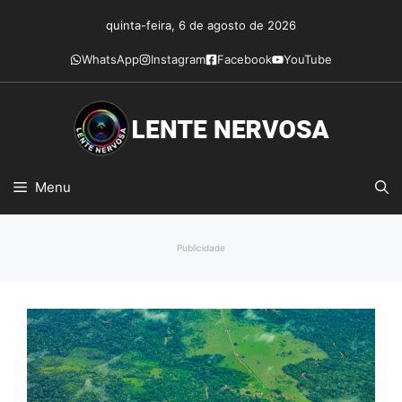
Pular
quinta-feira, 6 de agosto de 2026
para
o
WhatsApp
Instagram
Facebook
YouTube
conteúdo
Menu
Publicidade