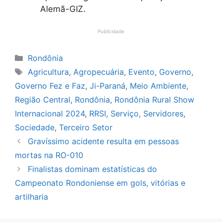
Alemã-GIZ.
Publicidade
Categorias
Rondônia
Tags
Agricultura
,
Agropecuária
,
Evento
,
Governo
,
Governo Fez e Faz
,
Ji-Paraná
,
Meio Ambiente
,
Região Central
,
Rondônia
,
Rondônia Rural Show
Internacional 2024
,
RRSI
,
Serviço
,
Servidores
,
Sociedade
,
Terceiro Setor
Gravíssimo acidente resulta em pessoas
mortas na RO-010
Finalistas dominam estatísticas do
Campeonato Rondoniense em gols, vitórias e
artilharia