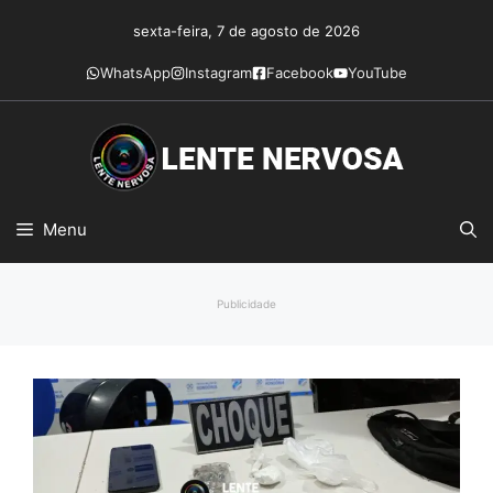
Pular
sexta-feira, 7 de agosto de 2026
para
o
WhatsApp
Instagram
Facebook
YouTube
conteúdo
Menu
Publicidade