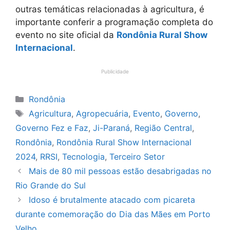
outras temáticas relacionadas à agricultura, é
importante conferir a programação completa do
evento no site oficial da
Rondônia Rural Show
Internacional
.
Publicidade
Categorias
Rondônia
Tags
Agricultura
,
Agropecuária
,
Evento
,
Governo
,
Governo Fez e Faz
,
Ji-Paraná
,
Região Central
,
Rondônia
,
Rondônia Rural Show Internacional
2024
,
RRSI
,
Tecnologia
,
Terceiro Setor
Mais de 80 mil pessoas estão desabrigadas no
Rio Grande do Sul
Idoso é brutalmente atacado com picareta
durante comemoração do Dia das Mães em Porto
Velho