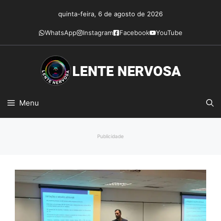
Pular
quinta-feira, 6 de agosto de 2026
para
o
WhatsApp
Instagram
Facebook
YouTube
conteúdo
Menu
Publicidade