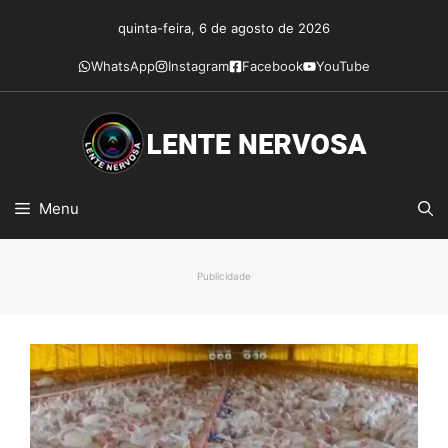
Pular
quinta-feira, 6 de agosto de 2026
para
o
WhatsApp
Instagram
Facebook
YouTube
conteúdo
Menu
Publicidade