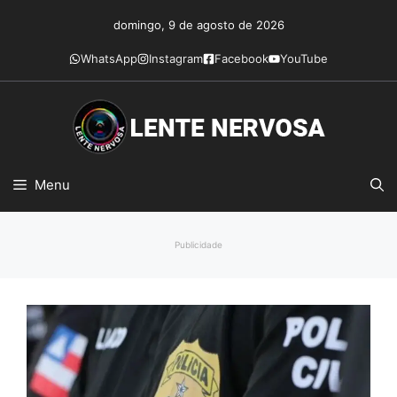
Pular
domingo, 9 de agosto de 2026
para
o
WhatsApp
Instagram
Facebook
YouTube
conteúdo
Menu
Publicidade