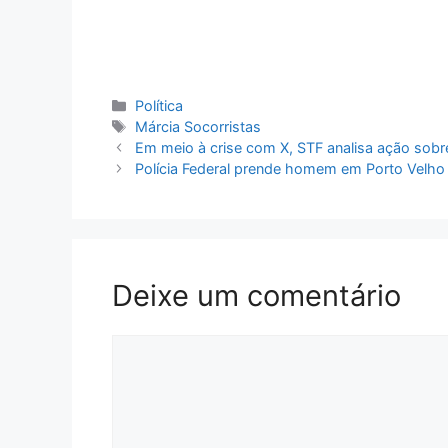
Categorias
Política
Tags
Márcia Socorristas
Em meio à crise com X, STF analisa ação sob
Polícia Federal prende homem em Porto Velho p
Deixe um comentário
Comentário