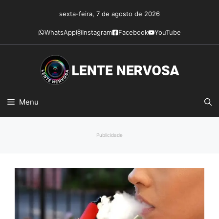
Pular
sexta-feira, 7 de agosto de 2026
para
o
WhatsApp
Instagram
Facebook
YouTube
conteúdo
Menu
Publicidade