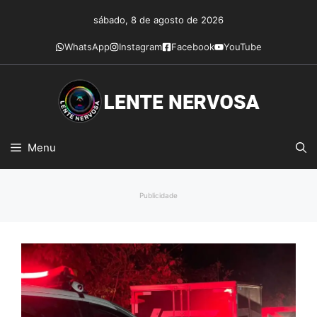
Pular
sábado, 8 de agosto de 2026
para
o
WhatsApp
Instagram
Facebook
YouTube
conteúdo
Menu
Publicidade