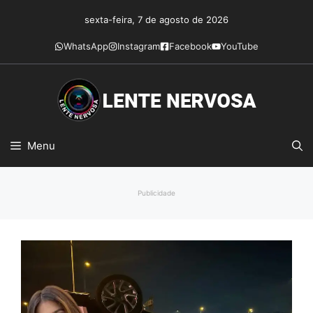
Pular
sexta-feira, 7 de agosto de 2026
para
o
WhatsApp
Instagram
Facebook
YouTube
conteúdo
Menu
Publicidade