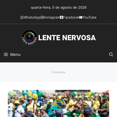
Pular
quarta-feira, 5 de agosto de 2026
para
o
WhatsApp
Instagram
Facebook
YouTube
conteúdo
Menu
Publicidade