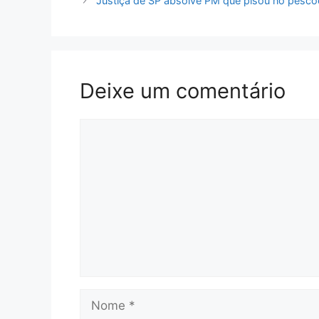
Justiça de SP absolve PM que pisou no pesco
Deixe um comentário
Comentário
Nome