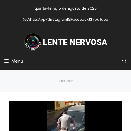
Pular
quarta-feira, 5 de agosto de 2026
para
o
WhatsApp
Instagram
Facebook
YouTube
conteúdo
Menu
Publicidade