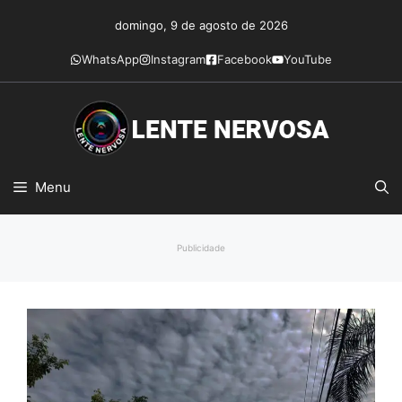
Pular
domingo, 9 de agosto de 2026
para
o
WhatsApp
Instagram
Facebook
YouTube
conteúdo
Menu
Publicidade